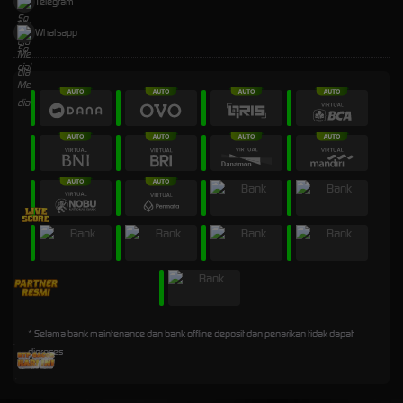
Telegram
Whatsapp
* Selama bank maintenance dan bank offline deposit dan penarikan tidak dapat
diproses