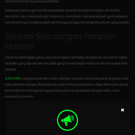
tema ke tema lainnya sesuai preferensi.
Setiap permainan juga memiliki karakteristik berbeda, termasuk tampilan, simbol, fitur
tambahan, dan mekanisme spin. Karena itu, memahami cara kerja sebuah game sebelum
memainkannya menjadi langkah penting agar pengguna mengetahui aturan yang berlaku.
Sensasi Spin dengan Tampilan
Modern
Visual menjadi bagian yang cukup berpengaruh terhadap pengalaman permainan digital.
Tampilan yang rapi dan elemen grafis yang menarik dapat membuat aktivitas terasa lebih
dinamis.
SURGAWIN
mengusung desain modern dengan susunan antarmuka yang ditujukan untuk
memudahkan navigasi. Berbagai menu dan informasi permainan dapat ditemukan secara
lebih terstruktur sehingga pengguna tidak perlu menghabiskan banyak waktu untuk
mencari fitur tertentu.
Sensasi spin juga menjadi salah satu elemen yang membuat permainan terasa interaktif.
×
Animasi, simbol, serta efek visual dapat memberikan pengalaman berbeda pada setiap
judul. Namun, hasil permainan tetap bersifat tidak pasti dan tidak ada metode yang dapat
menjamin kemenangan pada setiap putaran.