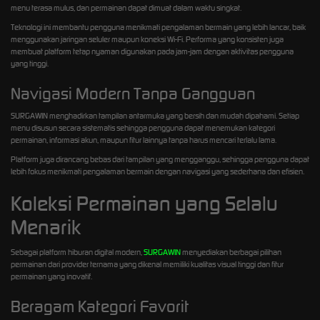
menu terasa mulus, dan permainan dapat dimuat dalam waktu singkat.
Teknologi ini membantu pengguna menikmati pengalaman bermain yang lebih lancar, baik
menggunakan jaringan seluler maupun koneksi Wi-Fi. Performa yang konsisten juga
membuat platform tetap nyaman digunakan pada jam-jam dengan aktivitas pengguna
yang tinggi.
Navigasi Modern Tanpa Gangguan
SURGAWIN menghadirkan tampilan antarmuka yang bersih dan mudah dipahami. Setiap
menu disusun secara sistematis sehingga pengguna dapat menemukan kategori
permainan, informasi akun, maupun fitur lainnya tanpa harus mencari terlalu lama.
Platform juga dirancang bebas dari tampilan yang mengganggu, sehingga pengguna dapat
lebih fokus menikmati pengalaman bermain dengan navigasi yang sederhana dan efisien.
Koleksi Permainan yang Selalu
Menarik
Sebagai platform hiburan digital modern,
SURGAWIN
menyediakan berbagai pilihan
permainan dari provider ternama yang dikenal memiliki kualitas visual tinggi dan fitur
permainan yang inovatif.
Beragam Kategori Favorit