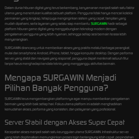
Dalam dunia hiburan digital yang terus berkembang, kenyamanan menjadi salah satu faktor
utama yang menentukan kualitas sebuah platform. Pengguna tidak hanya mencari koleksi
permainan yang lengkap, tetapi juga menginginkan sistem yang cepat, tampilan yang
mudah dipahami, serta layanan yang selalu siap membantu.
SURGAWIN
hadir sebagai
platform hiburan game digital yang menggabungkan teknologi modern dengan
pengalaman pengguna yang lebih nyaman, sehingga setiap sesi bermain terasa lebih
menyenangkan.
SURGAWIN dirancang untuk memberikan akses yang praktis melalui berbagai perangkat,
mulai dari smartphone Android, iPhone, tablet, hingga komputer desktop. Dengan performa
server yang stabil dan navigasi yang responsif, pengguna dapat menikmati seluruh fitur
tanpa harus menghadapi kendala teknis yang mengganggu aktivitas bermain.
Mengapa SURGAWIN Menjadi
Pilihan Banyak Pengguna?
SURGAWIN terus mengembangkan platformnya agar mampu memberikan pengalaman
bermain yang lebih baik setiap hari. Fokus utama platform ini adalah menghadirkan
kemudahan akses, performa yang konsisten, dan pelayanan yang profesional.
Server Stabil dengan Akses Super Cepat
Kecepatan akses menjadi salah satu keunggulan utama SURGAWIN. Infrastruktur server
yang telah dioptimalkan memungkinkan proses login berlangsung lebih cepat, perpindahan