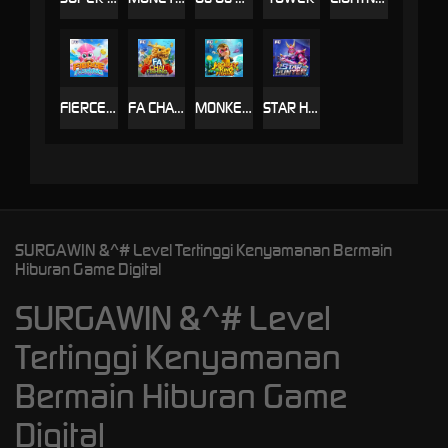
FIERCE FISHING
FA CHAI FISHING
MONKEY KING FISHING
STAR HUNTER
SURGAWIN &^# Level Tertinggi Kenyamanan Bermain
Hiburan Game Digital
SURGAWIN &^# Level
Tertinggi Kenyamanan
Bermain Hiburan Game
Digital