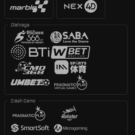
Olahraga
Crash Game