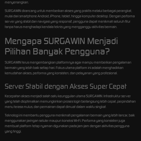
menyenangkan.
SURGAWIN dirancang untuk memberikan akses yang praktis melalui berbagai perangkat,
mulai dari smartphone Android, iPhone, tablet, hingga komputer desktop. Dengan performa
server yang stabil dan navigasi yang responsif, pengguna dapat menikmati seluruh fitur
tanpa harus menghadapi kendala teknis yang mengganggu aktivitas bermain.
Mengapa SURGAWIN Menjadi
Pilihan Banyak Pengguna?
SURGAWIN terus mengembangkan platformnya agar mampu memberikan pengalaman
bermain yang lebih baik setiap hari. Fokus utama platform ini adalah menghadirkan
kemudahan akses, performa yang konsisten, dan pelayanan yang profesional.
Server Stabil dengan Akses Super Cepat
Kecepatan akses menjadi salah satu keunggulan utama SURGAWIN. Infrastruktur server
yang telah dioptimalkan memungkinkan proses login berlangsung lebih cepat, perpindahan
menu terasa mulus, dan permainan dapat dimuat dalam waktu singkat.
Teknologi ini membantu pengguna menikmati pengalaman bermain yang lebih lancar, baik
menggunakan jaringan seluler maupun koneksi Wi-Fi. Performa yang konsisten juga
membuat platform tetap nyaman digunakan pada jam-jam dengan aktivitas pengguna
yang tinggi.