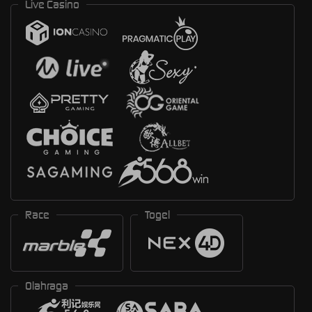
Live Casino
Race
Togel
Olahraga