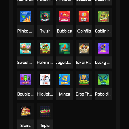
Plinko 1000
Twist
Bubbles
Сoinflip
Goblin-tower
Sweet Keno
Hot-mines
Jogo Do Bicho
Joker Poker
Lucky mines
Double Online
Hilo Joker
Mines
Drop The Billionaire
Robo dice
Stairs
Triple