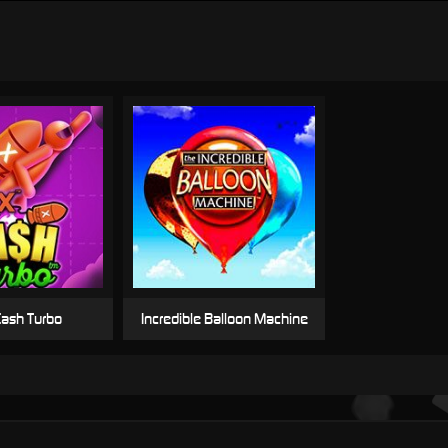
Cash Turbo
Incredible Balloon Machine