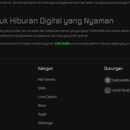
a server, dan penambahan fitur baru agar pengalaman bermain selalu mengikuti perkembangan t
tuk Hiburan Digital yang Nyaman
gasi yang mudah, server stabil, dan koleksi permainan yang lengkap, SURGAWIN merupakan piliha
profesional menghadirkan pengalaman bermain yang lebih optimal.
rta komitmen terhadap kualitas layanan,
SURGAWIN
terus menjadi platform hiburan digital y
Kategori
Dukungan
Hot Games
SURGAWIN
Slots
+6287818
Live Casino
Race
Togel
Olahraga