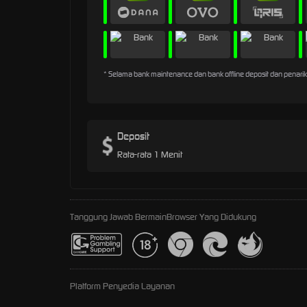
* Selama bank maintenance dan bank offline deposit dan penarik
Deposit
Rata-rata 1 Menit
Tanggung Jawab Bermain
Browser Yang Didukung
Platform Penyedia Layanan