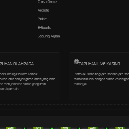
Crash Game
Arcade
Poker
E-Sports
Sabung Ayam
RUHAN OLAHRAGA
TARUHAN LIVE KASINO
ook Gaming Platform Terbaik
Platform Pilihan bagi perusahaan-perusa
kan lebih banyak game, odds yang lebih
terbaik di dunia, dengan pilihan variasi g
 dan menyediakan pilihan yang lebih
terbanyak
untuk pemain.