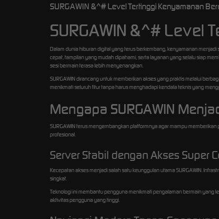
SURGAWIN &^# Level Tertinggi Kenyamanan Berm
SURGAWIN &^# Level Te
Dalam dunia hiburan digital yang terus berkembang, kenyamanan menjadi s
cepat, tampilan yang mudah dipahami, serta layanan yang selalu siap me
sesi bermain terasa lebih menyenangkan.
SURGAWIN dirancang untuk memberikan akses yang praktis melalui berbagai 
menikmati seluruh fitur tanpa harus menghadapi kendala teknis yang meng
Mengapa SURGAWIN Menjadi
SURGAWIN terus mengembangkan platformnya agar mampu memberikan penga
profesional.
Server Stabil dengan Akses Super 
Kecepatan akses menjadi salah satu keunggulan utama SURGAWIN. Infrastru
singkat.
Teknologi ini membantu pengguna menikmati pengalaman bermain yang lebi
aktivitas pengguna yang tinggi.