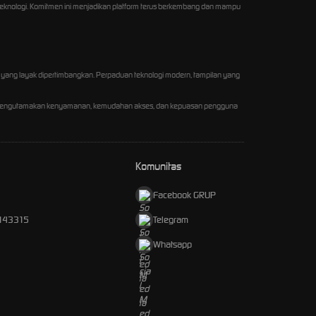
eknologi. Komitmen ini menjadikan platform terus berkembang dan mampu
n yang layak dipertimbangkan. Perpaduan teknologi modern, tampilan yang
ang mengutamakan kenyamanan, kemudahan akses, dan kepuasan pengguna
Komunitas
Facebook GRUP
143315
Telegram
Whatsapp