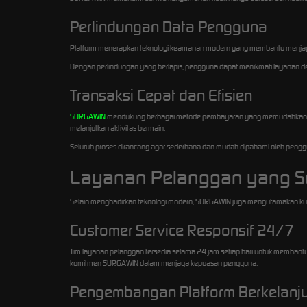
Perlindungan Data Pengguna
Platform menerapkan teknologi keamanan modern yang membantu menjaga ke
Dengan perlindungan yang berlapis, pengguna dapat menikmati layanan de
Transaksi Cepat dan Efisien
SURGAWIN
mendukung berbagai metode pembayaran yang memudahkan pros
melanjutkan aktivitas bermain.
Seluruh proses dirancang agar sederhana dan mudah dipahami oleh peng
Layanan Pelanggan yang S
Selain menghadirkan teknologi modern, SURGAWIN juga mengutamakan kua
Customer Service Responsif 24/7
Tim layanan pelanggan tersedia selama 24 jam setiap hari untuk membantu 
komitmen SURGAWIN dalam menjaga kepuasan pengguna.
Pengembangan Platform Berkelanj