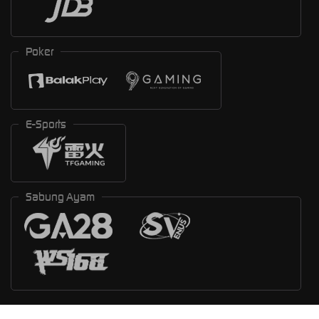
Poker
E-Sports
Sabung Ayam