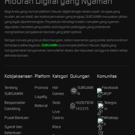
Hiburan Digital yang Nyaman
Bagi Anda yang mencari platform hiburan digital dengan akses cepat, navigasi yang
mudah, server stabil, dan koleksi permainan yang lengkap, SURGAWIN merupakan pilihan
yang layak dipertimbangkan. Perpaduan teknologi modern, tampilan yang nyaman
digunakan, transaksi yang praktis, serta layanan pelanggan yang profesional
menghadirkan pengalaman bermain yang lebih optimal.
Dengan inovasi yang terus dikembangkan, sistem keamanan yang andal, serta komitmen
terhadap kualitas layanan,
SURGAWIN
terus menjadi platform hiburan digital yang
mengutamakan kenyamanan, kemudahan akses, dan kepuasan pengguna dalam setiap
aktivitas bermain.
Kebijaksanaan
Platform
Kategori
Dukungan
Komunitas
Tentang
Promosi
Hot
SURGAWI
Facebook
SURGAWIN
Games
N
GRUP
Loyalty
Responsible
Slots
+6287818
Telegra
Referral
Gambling
143315
m
Live
Pusat Bantuan
Casino
Whatsap
p
Syarat dan
Race
Ketentuan