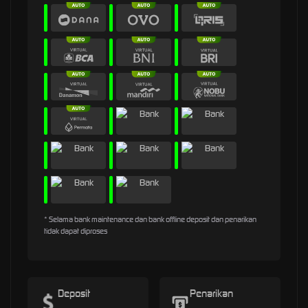
* Selama bank maintenance dan bank offline deposit dan penarikan
tidak dapat diproses
Deposit
Penarikan