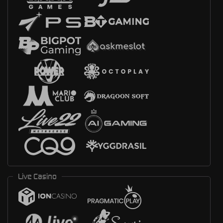
Live Casino