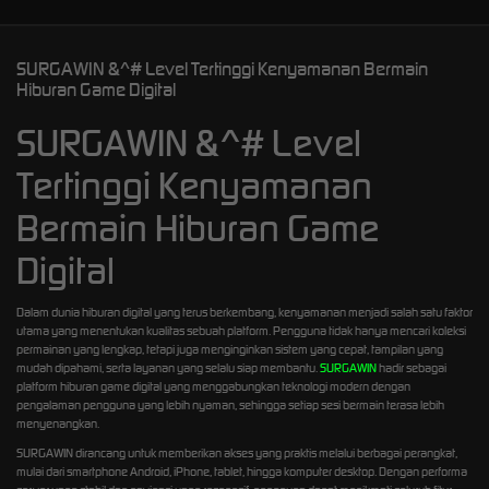
SURGAWIN &^# Level Tertinggi Kenyamanan Bermain
Hiburan Game Digital
SURGAWIN &^# Level
Tertinggi Kenyamanan
Bermain Hiburan Game
Digital
Dalam dunia hiburan digital yang terus berkembang, kenyamanan menjadi salah satu faktor
utama yang menentukan kualitas sebuah platform. Pengguna tidak hanya mencari koleksi
permainan yang lengkap, tetapi juga menginginkan sistem yang cepat, tampilan yang
mudah dipahami, serta layanan yang selalu siap membantu.
SURGAWIN
hadir sebagai
platform hiburan game digital yang menggabungkan teknologi modern dengan
pengalaman pengguna yang lebih nyaman, sehingga setiap sesi bermain terasa lebih
menyenangkan.
SURGAWIN dirancang untuk memberikan akses yang praktis melalui berbagai perangkat,
mulai dari smartphone Android, iPhone, tablet, hingga komputer desktop. Dengan performa