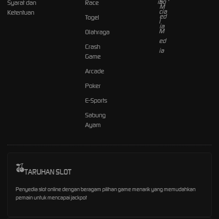
Syarat dan
Race
Ketentuan
Togel
Olahraga
Crash
Game
Arcade
Poker
E-Sports
Sabung
Ayam
TARUHAN SLOT
Penyedia slot online dengan beragam pilihan game menarik yang memudahkan
pemain untuk mencapai jackpot