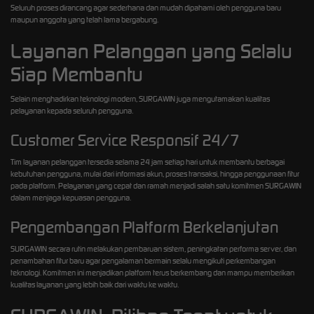
Seluruh proses dirancang agar sederhana dan mudah dipahami oleh pengguna baru
maupun anggota yang telah lama bergabung.
Layanan Pelanggan yang Selalu
Siap Membantu
Selain menghadirkan teknologi modern, SURGAWIN juga mengutamakan kualitas
pelayanan kepada seluruh pengguna.
Customer Service Responsif 24/7
Tim layanan pelanggan tersedia selama 24 jam setiap hari untuk membantu berbagai
kebutuhan pengguna, mulai dari informasi akun, proses transaksi, hingga penggunaan fitur
pada platform. Pelayanan yang cepat dan ramah menjadi salah satu komitmen SURGAWIN
dalam menjaga kepuasan pengguna.
Pengembangan Platform Berkelanjutan
SURGAWIN secara rutin melakukan pembaruan sistem, peningkatan performa server, dan
penambahan fitur baru agar pengalaman bermain selalu mengikuti perkembangan
teknologi. Komitmen ini menjadikan platform terus berkembang dan mampu memberikan
kualitas layanan yang lebih baik dari waktu ke waktu.