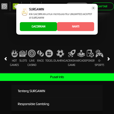
MASUK
DAFTAR
×
SURGAWIN
Klik GACORKAN untuk membuka fitur UNLIMITED JACKPOT
di SURGAWIN!
GACORKAN
NANTI
HOT
SLOTS
LIVE
RACE
TOGEL
OLAHRAGA
CRASH
ARCADE
POKER
E-
SABUN
GAMES
CASINO
GAME
SPORTS
AYAM
Pusat Info
Tentang SURGAWIN
Responsible Gambling