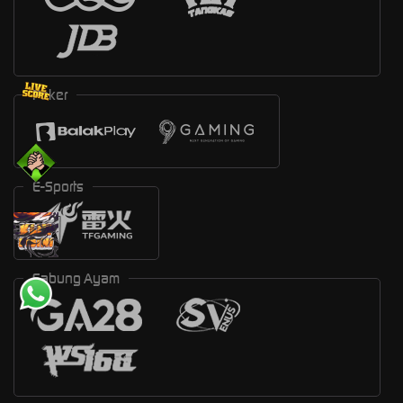
Poker
E-Sports
Sabung Ayam