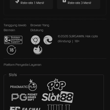
Rata-rata 1 Menit
Rata-rata 3 Menit
Tanggung Jawab
Browser Yang
Bermain
Didukung
©2026 SURGAWIN. Hak cipta
dilindungi | 18+
Platform Penyedia Layanan
Slots