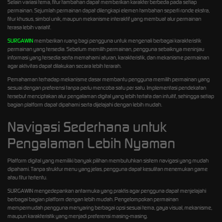
Selain variasi tema, fitur tambahan dapat memberikan karakter berbeda pada setiap
permainan. Sejumlah permainan dapat dilengkapi elemen tambahan seperti ronde ekstra,
fitur khusus, simbol unik, maupun mekanisme interaktif yang membuat alur permainan
terasa lebih variatif.
SURGAWIN
memberikan ruang bagi pengguna untuk mengenali berbagai karakteristik
permainan yang tersedia. Sebelum memilih permainan, pengguna sebaiknya meninjau
informasi yang tersedia serta memahami aturan, karakteristik, dan mekanisme permainan
agar aktivitas dapat dilakukan secara lebih terarah.
Pemahaman terhadap mekanisme dasar membantu pengguna memilih permainan yang
sesuai dengan preferensi tanpa perlu mencoba satu per satu. Implementasi pendekatan
tersebut menciptakan alur pengalaman digital yang lebih tertata dan intuitif, sehingga setiap
bagian platform dapat dipahami serta dijelajahi dengan lebih mudah.
Navigasi Sederhana untuk
Pengalaman Lebih Nyaman
Platform digital yang memiliki banyak pilihan membutuhkan sistem navigasi yang mudah
dipahami. Tanpa struktur menu yang jelas, pengguna dapat kesulitan menemukan game
atau fitur tertentu.
SURGAWIN mengedepankan antarmuka yang praktis agar pengguna dapat menjelajahi
berbagai bagian platform dengan lebih mudah. Pengelompokan permainan
mempermudah pengguna menyaring berbagai opsi sesuai tema, gaya visual, mekanisme,
maupun karakteristik yang menjadi preferensi masing-masing.