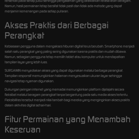
tersendiri pada setiap judul sehingga pengalaman yang ditawarkan terasa lebih beragam.
Namun, hasil permainan tetap bersifat tidak pasti dan tidak ada metode yang dapat
menjamin kemenangan pada setiap putaran.
Akses Praktis dari Berbagai
Perangkat
Kebiasaan pengguna dalam mengakses hiburan digital terus berubah. Smartphone menjadi
salah satu perangkat yang paling sering digunakan karena praktis dan mudah dibawa.
Namun, sebagian pengguna tetap memilih tablet atau komputer untuk mendapatkan
tampilan layar yang lebih luas.
SURGAWIN menyediakan akses yang dapat digunakan melalui berbagai perangkat.
Tampilan responsif memungkinkan halaman menyesuaikan ukuran layar sehingga
navigasi tetap nyaman digunakan.
Dukungan jaringan internet yang memadai memungkinkan platform dijelajahi secara
fleksibel melalui beragam perangkat tanpa bergantung pada satu media akses tertentu.
Fleksibilitas tersebut menjadi nilai tambah bagi mereka yang menginginkan akses praktis
dalam aktivitas digital sehari-hari.
Fitur Permainan yang Menambah
Keseruan