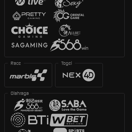
Race
Togel
Olahraga