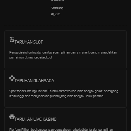
Sabung
Ayam
TARUHAN SLOT
Penyedia slot online dengan beragam pilihan game menarik yang memudahkan
pemain untuk mencapai jackpot
TARUHAN OLAHRAGA
Sportsbook Gaming Platform Terbaik menawarkan lebih banyak game, odds yang
lebih tinggi, dan menyediakan pilihan yang lebih banyak untuk pemain.
TARUHAN LIVE KASINO
Platform Pilihan bagi perusahaan-perusahaan terbaik di dunia, dengan pilihan