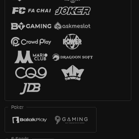
Poker
E-Sports