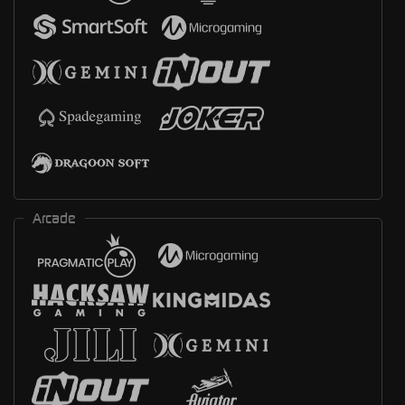
Arcade