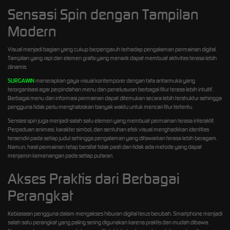
Sensasi Spin dengan Tampilan
Modern
Visual menjadi bagian yang cukup berpengaruh terhadap pengalaman permainan digital.
Tampilan yang rapi dan elemen grafis yang menarik dapat membuat aktivitas terasa lebih
dinamis.
SURGAWIN
menerapkan gaya visual kontemporer dengan tata antarmuka yang
terorganisasi agar perpindahan menu dan penelusuran berbagai fitur terasa lebih intuitif.
Berbagai menu dan informasi permainan dapat ditemukan secara lebih terstruktur sehingga
pengguna tidak perlu menghabiskan banyak waktu untuk mencari fitur tertentu.
Sensasi spin juga menjadi salah satu elemen yang membuat permainan terasa interaktif.
Perpaduan animasi, karakter simbol, dan sentuhan efek visual menghadirkan identitas
tersendiri pada setiap judul sehingga pengalaman yang ditawarkan terasa lebih beragam.
Namun, hasil permainan tetap bersifat tidak pasti dan tidak ada metode yang dapat
menjamin kemenangan pada setiap putaran.
Akses Praktis dari Berbagai
Perangkat
Kebiasaan pengguna dalam mengakses hiburan digital terus berubah. Smartphone menjadi
salah satu perangkat yang paling sering digunakan karena praktis dan mudah dibawa.