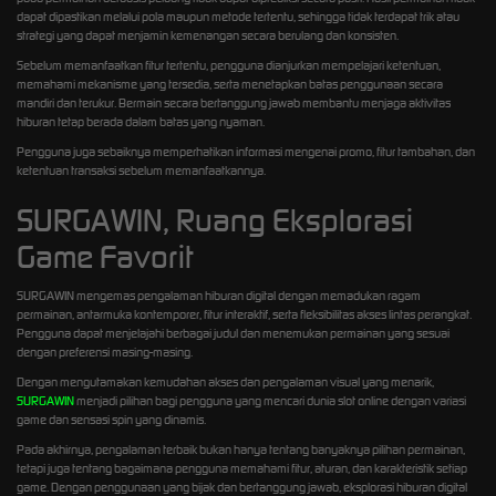
dapat dipastikan melalui pola maupun metode tertentu, sehingga tidak terdapat trik atau
strategi yang dapat menjamin kemenangan secara berulang dan konsisten.
Sebelum memanfaatkan fitur tertentu, pengguna dianjurkan mempelajari ketentuan,
memahami mekanisme yang tersedia, serta menetapkan batas penggunaan secara
mandiri dan terukur. Bermain secara bertanggung jawab membantu menjaga aktivitas
hiburan tetap berada dalam batas yang nyaman.
Pengguna juga sebaiknya memperhatikan informasi mengenai promo, fitur tambahan, dan
ketentuan transaksi sebelum memanfaatkannya.
SURGAWIN, Ruang Eksplorasi
Game Favorit
SURGAWIN mengemas pengalaman hiburan digital dengan memadukan ragam
permainan, antarmuka kontemporer, fitur interaktif, serta fleksibilitas akses lintas perangkat.
Pengguna dapat menjelajahi berbagai judul dan menemukan permainan yang sesuai
dengan preferensi masing-masing.
Dengan mengutamakan kemudahan akses dan pengalaman visual yang menarik,
SURGAWIN
menjadi pilihan bagi pengguna yang mencari dunia slot online dengan variasi
game dan sensasi spin yang dinamis.
Pada akhirnya, pengalaman terbaik bukan hanya tentang banyaknya pilihan permainan,
tetapi juga tentang bagaimana pengguna memahami fitur, aturan, dan karakteristik setiap
game. Dengan penggunaan yang bijak dan bertanggung jawab, eksplorasi hiburan digital