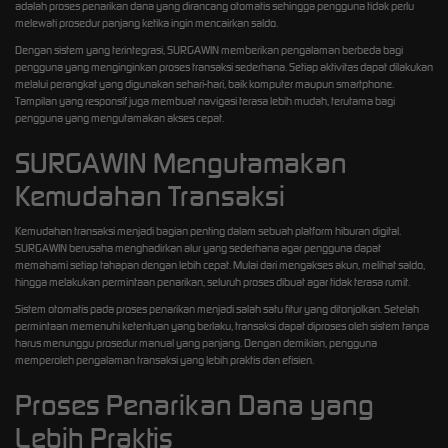
adalah proses penarikan dana yang dirancang otomatis sehingga pengguna tidak perlu
melewati prosedur panjang ketika ingin mencairkan saldo.
Dengan sistem yang terintegrasi, SURGAWIN memberikan pengalaman berbeda bagi
pengguna yang menginginkan proses transaksi sederhana. Setiap aktivitas dapat dilakukan
melalui perangkat yang digunakan sehari-hari, baik komputer maupun smartphone.
Tampilan yang responsif juga membuat navigasi terasa lebih mudah, terutama bagi
pengguna yang mengutamakan akses cepat.
SURGAWIN Mengutamakan
Kemudahan Transaksi
Kemudahan transaksi menjadi bagian penting dalam sebuah platform hiburan digital.
SURGAWIN berusaha menghadirkan alur yang sederhana agar pengguna dapat
memahami setiap tahapan dengan lebih cepat. Mulai dari mengakses akun, melihat saldo,
hingga melakukan permintaan penarikan, seluruh proses dibuat agar tidak terasa rumit.
Sistem otomatis pada proses penarikan menjadi salah satu fitur yang ditonjolkan. Setelah
permintaan memenuhi ketentuan yang berlaku, transaksi dapat diproses oleh sistem tanpa
harus menunggu prosedur manual yang panjang. Dengan demikian, pengguna
memperoleh pengalaman transaksi yang lebih praktis dan efisien.
Proses Penarikan Dana yang
Lebih Praktis