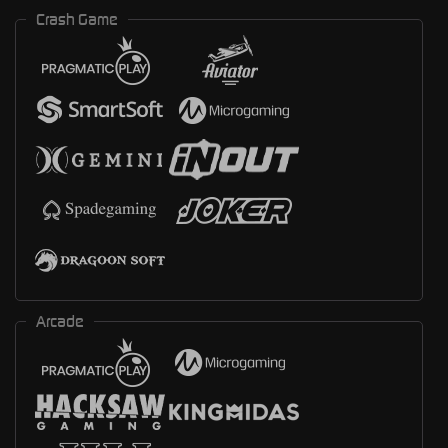
Crash Game
Arcade