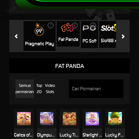
i
i
i
i
i
Facha
Fat Panda
Slot88 x PP
PG Soft
Pragmatic Play
FAT PANDA
Semua
Top
Video
permainan
20
Slots
Gates of Olympus POP
Olympus Wins
Lucky Tiger 1000
Starlight Wins
Lucky Fortune Tree