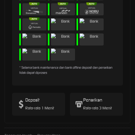
* Selama bank maintenance dan bank offline deposit dan penarikan
tidak dapat diproses
Deposit
Penarikan
Rata-rata 1 Menit
Rata-rata 3 Menit