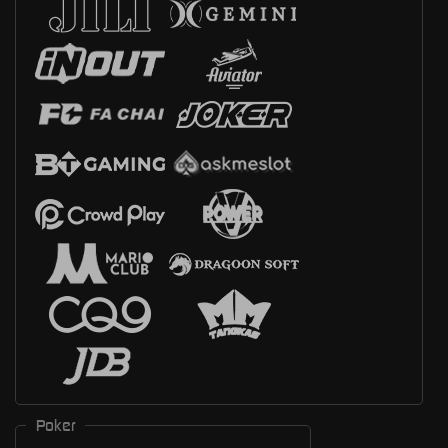
Poker