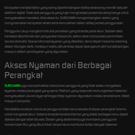
Kecepatan menjadi faktor yang sering dipertimbangkan ketika seseorang memilih sebuah
platform digital. Tidak ada pengguna yang ingin menghadapi proses berulang hanya untuk
menyelesaikan transaksi. Atas dasar itu, SURGAWIN mengembangkan sistem yang
mengutamakan kecepatan akses serta kemudahan dalam setiap proses penggunaan.
Pengguna cukup mengikuti instruksi penarikan yang tersedia pada akun. Setelah data
transaksi dikonfirmasi dan persyaratan terpenuhi, sistem akan memproses permintaan
secara otomatis. Sesuai informasi layanan yang diberikan, dana dapat masuk ke rekening
dalam hitungan detik, meskipun waktu aktual tetap dapat dipengaruhi oleh kondisi jaringan
maupun sistem pembayaran yang digunakan.
Akses Nyaman dari Berbagai
Perangkat
SURGAWIN
juga memperhatikan kebutuhan pengguna yang tidak selalu mengakses
layanan melalui perangkat yang sama. Platform yang responsif memungkinkan halaman
menyesuaikan ukuran layar sehingga tetap nyaman digunakan melalui smartphone, tablet,
maupun komputer.
Fleksibilitas tersebut membuat pengguna tidak harus berada di depan perangkat tertentu
untuk mengelola akun. Selama tersedia koneksi internet yang stabil, berbagai menu dapat
diakses dengan lebih leluasa. Desain yang sederhana juga membantu pengguna
menemukan fitur yang dibutuhkan tanpa harus membuka terlalu banyak halaman.