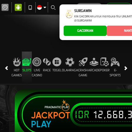
MASUK
DAFTAR
SURGAWIN
Klik GACORKAN untuk membuka fitur UNLIMI
di SURGAWIN!
GACORKAN
NANT
HOT
SLOTS
LIVE
RACE
TOGEL
OLAHRAGA
CRASH
ARCADE
POKER
E-
SABUN
GAMES
CASINO
GAME
SPORTS
AYAM
IDR
12,668,
JACKPOT
PLAY