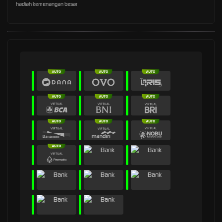
hadiah kemenangan besar