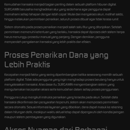
Kemudahan transaksi menjadi bagian penting dalam sebuah platform hiburan digital.
SURGAWIN berusaha menghadirkan alur yang sederhana agar pengguna dapat
memahami setiap tahapan dengan lebih cepat. Mulai dari mengakses akun, melihat saldo,
hingga melakukan permintaan penarikan, seluruh proses dibuat agar tidak terasa rumit.
Sistem otomatis pada proses penarikan menjadi salah satu fitur yang ditonjolkan. Setelah
permintaan memenuhi ketentuan yang berlaku, transaksi dapat diproses oleh sistem tanpa
harus menunggu prosedur manual yang panjang. Dengan demikian, pengguna
memperoleh pengalaman transaksi yang lebih praktis dan efisien.
Proses Penarikan Dana yang
Lebih Praktis
Kecepatan menjadi faktor yang sering dipertimbangkan ketika seseorang memilih sebuah
platform digital. Tidak ada pengguna yang ingin menghadapi proses berulang hanya untuk
menyelesaikan transaksi. Atas dasar itu, SURGAWIN mengembangkan sistem yang
mengutamakan kecepatan akses serta kemudahan dalam setiap proses penggunaan.
Pengguna cukup mengikuti instruksi penarikan yang tersedia pada akun. Setelah data
transaksi dikonfirmasi dan persyaratan terpenuhi, sistem akan memproses permintaan
secara otomatis. Sesuai informasi layanan yang diberikan, dana dapat masuk ke rekening
dalam hitungan detik, meskipun waktu aktual tetap dapat dipengaruhi oleh kondisi jaringan
maupun sistem pembayaran yang digunakan.
Akses Nyaman dari Berbagai