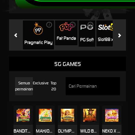
i
i
i
i
i
Facha
Fat Panda
Slot88 x PP
PG Soft
Pragmatic Play
5G GAMES
Semua
Exclusive
Top
permainan
20
BANDITO RETURNS
MAHJONG 5 DRAGONS
OLYMPUS APOLLO
WILD BOUNTY
NEKO X NEKO