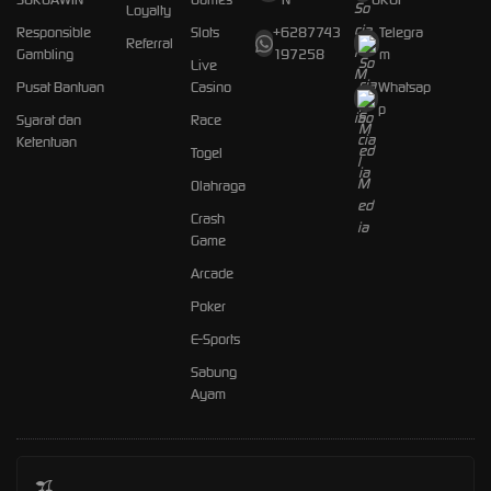
Loyalty
Responsible
Slots
+6287743
Telegra
Referral
Gambling
197258
m
Live
Pusat Bantuan
Casino
Whatsap
p
Syarat dan
Race
Ketentuan
Togel
Olahraga
Crash
Game
Arcade
Poker
E-Sports
Sabung
Ayam