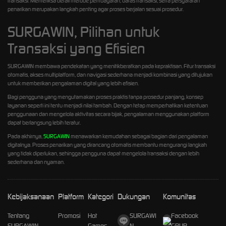
transaksi. Memeriksa detail metode pembayaran, batas transaksi, serta persyaratan
penarikan merupakan langkah penting agar proses berjalan sesuai prosedur.
SURGAWIN, Pilihan untuk
Transaksi yang Efisien
SURGAWIN membawa pendekatan yang menitikberatkan pada kepraktisan. Fitur transaksi
otomatis, akses multiplatform, dan navigasi sederhana menjadi kombinasi yang ditujukan
untuk memberikan pengalaman digital yang lebih efisien.
Bagi pengguna yang mengutamakan proses praktis tanpa prosedur panjang, konsep
layanan seperti ini tentu menjadi nilai tambah. Dengan tetap memperhatikan ketentuan
penggunaan dan mengelola aktivitas secara bijak, pengalaman menggunakan platform
dapat berlangsung lebih teratur.
Pada akhirnya,
SURGAWIN
menawarkan kemudahan sebagai bagian dari pengalaman
digitalnya. Proses penarikan yang dirancang otomatis membantu mengurangi langkah
yang tidak diperlukan, sehingga pengguna dapat mengelola transaksi dengan lebih
sederhana dan nyaman.
Kebijaksanaan
Platform
Kategori
Dukungan
Komunitas
Tentang
Promosi
Hot
SURGAWI
Facebook
SURGAWIN
Games
N
GRUP