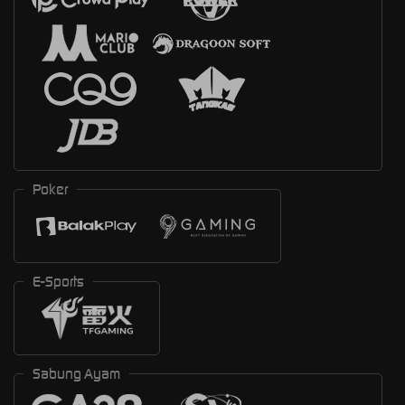
Poker
E-Sports
Sabung Ayam