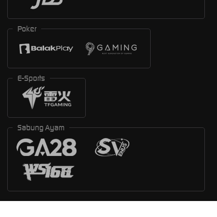
Poker
E-Sports
Sabung Ayam