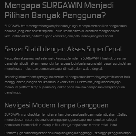
Mengapa SURGAWIN Menjadi
Pilihan Banyak Pengguna?
SURGAWIN terus mengembangkan platformnya agar mampu memberikan pengalaman
bermain yang lebih baik setiap hari. Fokus utama platform ini adalah menghadirkan
kemudahan akses, performa yang konsisten, dan pelayanan yang profesional.
Server Stabil dengan Akses Super Cepat
Kecepatan akses menjadi salah satu keunggulan utama SURGAWIN. Infrastruktur server
yang telah dioptimalkan memungkinkan proses login berlangsung lebih cepat, perpindahan
menu terasa mulus, dan permainan dapat dimuat dalam waktu singkat.
Teknologi ini membantu pengguna menikmati pengalaman bermain yang lebih lancar, baik
menggunakan jaringan seluler maupun koneksi Wi-Fi. Performa yang konsisten juga
membuat platform tetap nyaman digunakan pada jam-jam dengan aktivitas pengguna
yang tinggi.
Navigasi Modern Tanpa Gangguan
SURGAWIN menghadirkan tampilan antarmuka yang bersih dan mudah dipahami. Setiap
menu disusun secara sistematis sehingga pengguna dapat menemukan kategori
permainan, informasi akun, maupun fitur lainnya tanpa harus mencari terlalu lama.
Platform juga dirancang bebas dari tampilan yang mengganggu, sehingga pengguna dapat