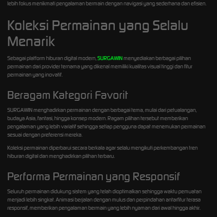
lebih fokus menikmati pengalaman bermain dengan navigasi yang sederhana dan efisien.
Koleksi Permainan yang Selalu
Menarik
Sebagai platform hiburan digital modern,
SURGAWIN
menyediakan berbagai pilihan
permainan dari provider ternama yang dikenal memiliki kualitas visual tinggi dan fitur
permainan yang inovatif.
Beragam Kategori Favorit
SURGAWIN menghadirkan permainan dengan berbagai tema, mulai dari petualangan,
budaya Asia, fantasi, hingga konsep modern. Ragam pilihan tersebut memberikan
pengalaman yang lebih variatif sehingga setiap pengguna dapat menemukan permainan
sesuai dengan preferensi mereka.
Koleksi permainan diperbarui secara berkala agar selalu mengikuti perkembangan tren
hiburan digital dan menghadirkan pilihan terbaru.
Performa Permainan yang Responsif
Seluruh permainan didukung sistem yang telah dioptimalkan sehingga waktu pemuatan
menjadi lebih singkat. Animasi berjalan dengan mulus dan perpindahan antarfitur terasa
responsif, memberikan pengalaman bermain yang lebih nyaman dari awal hingga akhir.