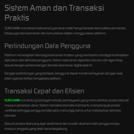
Sistem Aman dan Transaksi
Praktis
SURGAWIN memahami bahwa kenyamanan tidak hanya berasal dari kualitas permainan,
tetapi juga dari keamanan dan kemudahan dalam menggunakan platform.
Perlindungan Data Pengguna
Platform menerapkan teknologi keamanan modern yang membantu menjaga kerahasiaan
data akun dan aktivitas pengguna. Sistem keamanan diperbarui secara rutin agar tetap
sesuai dengan perkembangan standar keamanan digital saat ini.
Dengan perlindungan yang berlapis, pengguna dapat menikmati layanan dengan rasa
lebih nyaman ketika mengakses platform.
Transaksi Cepat dan Efisien
SURGAWIN
mendukung berbagai metode pembayaran yang memudahkan proses deposit
maupun penarikan dana. Sistem transaksi otomatis membantu mempercepat proses
verifikasi sehingga pengguna tidak perlu menunggu lama untuk melanjutkan aktivitas
bermain.
Seluruh proses dirancang agar sederhana dan mudah dipahami oleh pengguna baru
maupun anggota yang telah lama bergabung.