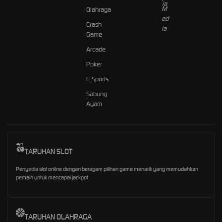
Olahraga
Crash
Game
Arcade
Poker
E-Sports
Sabung
Ayam
TARUHAN SLOT
Penyedia slot online dengan beragam pilihan game menarik yang memudahkan
pemain untuk mencapai jackpot
TARUHAN OLAHRAGA