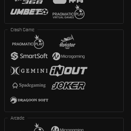
Crash Game
Arcade