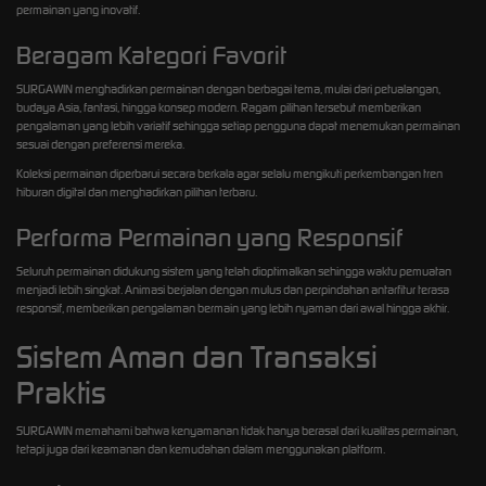
permainan yang inovatif.
Beragam Kategori Favorit
SURGAWIN menghadirkan permainan dengan berbagai tema, mulai dari petualangan,
budaya Asia, fantasi, hingga konsep modern. Ragam pilihan tersebut memberikan
pengalaman yang lebih variatif sehingga setiap pengguna dapat menemukan permainan
sesuai dengan preferensi mereka.
Koleksi permainan diperbarui secara berkala agar selalu mengikuti perkembangan tren
hiburan digital dan menghadirkan pilihan terbaru.
Performa Permainan yang Responsif
Seluruh permainan didukung sistem yang telah dioptimalkan sehingga waktu pemuatan
menjadi lebih singkat. Animasi berjalan dengan mulus dan perpindahan antarfitur terasa
responsif, memberikan pengalaman bermain yang lebih nyaman dari awal hingga akhir.
Sistem Aman dan Transaksi
Praktis
SURGAWIN memahami bahwa kenyamanan tidak hanya berasal dari kualitas permainan,
tetapi juga dari keamanan dan kemudahan dalam menggunakan platform.