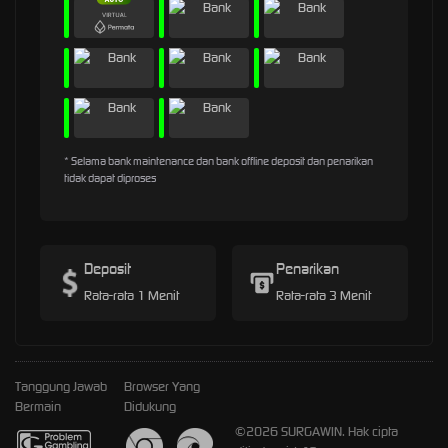
* Selama bank maintenance dan bank offline deposit dan penarikan
tidak dapat diproses
Deposit
Penarikan
Rata-rata 1 Menit
Rata-rata 3 Menit
Tanggung Jawab
Browser Yang
Bermain
Didukung
©2026 SURGAWIN. Hak cipta