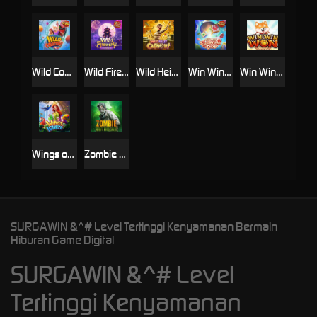
Wild Coaster
Wild Fireworks
Wild Heist Cashout
Win Win Fish Prawn Crab
Win Win Won
Wings of Iguazu
Zombie Outbreak
SURGAWIN &^# Level Tertinggi Kenyamanan Bermain
Hiburan Game Digital
SURGAWIN &^# Level
Tertinggi Kenyamanan