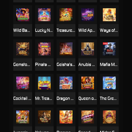
Wild Bandito
Lucky Neko
Treasures of Aztec
Wild Ape #3258
Ways of the Qilin
Gemstones Gold
Pinata Wins
Geisha's Revenge
Anubis Wrath
Mafia Mayhem
Cocktail Nights
Mr. Treasure’s Fortune
Dragon Hatch 2
Queen of Bounty
The Great Icescape