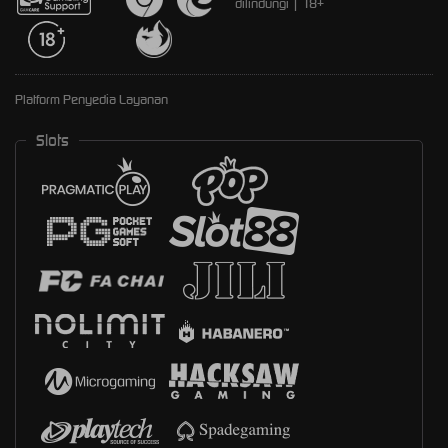
dilindungi | 18+
Platform Penyedia Layanan
Slots