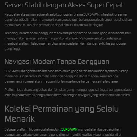
Server Stabil dengan Akses Super Cepat
Kecepatan akses menjadi salah satu keunggulan utama SURGAWIN. Infrastruktur server
yang telah dioptimalkan memungkinkan proses login berlangsung lebih cepat, perpindahan
menu terasa mulus, dan permainan dapat dimuat dalam waktu singkat.
Teknologi ini membantu pengguna menikmati pengalaman bermain yang lebih lancar, baik
menggunakan jaringan seluler maupun koneksi Wi-Fi. Performa yang konsisten juga
membuat platform tetap nyaman digunakan pada jam-jam dengan aktivitas pengguna
yang tinggi.
Navigasi Modern Tanpa Gangguan
SURGAWIN menghadirkan tampilan antarmuka yang bersih dan mudah dipahami. Setiap
menu disusun secara sistematis sehingga pengguna dapat menemukan kategori
permainan, informasi akun, maupun fitur lainnya tanpa harus mencari terlalu lama.
Platform juga dirancang bebas dari tampilan yang mengganggu, sehingga pengguna dapat
lebih fokus menikmati pengalaman bermain dengan navigasi yang sederhana dan efisien.
Koleksi Permainan yang Selalu
Menarik
Sebagai platform hiburan digital modern,
SURGAWIN
menyediakan berbagai pilihan
permainan dari provider ternama yang dikenal memiliki kualitas visual tinggi dan fitur